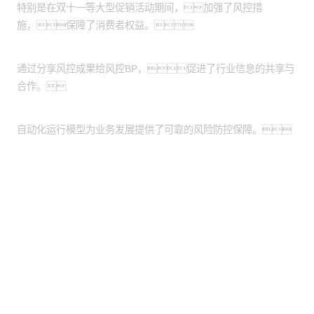
特别是在双十一等大型促销活动期间，加强了风控措
施，保障了消费者权益。
促进信息共享：
通过分享风控成果给风控BP，促进了行业信息的共享与
合作。
业务发展保障：
自动化运行模型为业务发展提供了可靠的风险防控保障。
股票代码：000034.SZ
j9直营集团代理控股
j9直营集团代理信息
j9直营集团代理问学
j9直营集团代理鲲泰
j9直营集团代理云科
j9直营集团代理商桥