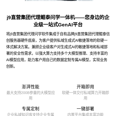
j9直营集团代理鲲泰问学一体机——您身边的企
业级一站式GenAI平台
将j9直营集团代理问学软件集成于自有品牌j9直营集团代理鲲泰信
创服务器硬件底座，为客户提供私域生成式AI敏捷落地的软硬一
体式解决方案。兼顾企业级客户对生成式AI的敏捷落地和私域部
署的安全性需求，以强大算力支持多个大模型推理、支持丰富的
AI模型应用，助力客户用自己的数据定制专属AI模型，实现业务
创新。
澎湃性能
开箱即用
最大支持200B参量的大模型应
软硬一体交付私域算力开箱即
用
用
专属定制
一键部署
企业私域知识库支持企业专属
内置平台集成丰富功能