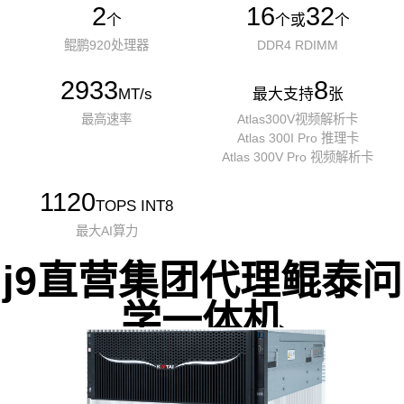
2
16
32
个
个或
个
鲲鹏920处理器
DDR4 RDIMM
2933
8
MT/s
最大支持
张
最高速率
Atlas300V视频解析卡
Atlas 300I Pro 推理卡
Atlas 300V Pro 视频解析卡
1120
TOPS INT8
最大AI算力
j9直营集团代理鲲泰问
学一体机