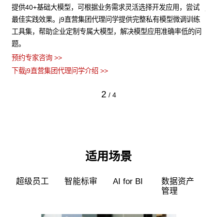
构多
提供40+基础大模型，可根据业务需求灵活选择开发应用，尝试
j
、芯
最佳实践效果。j9直营集团代理问学提供完整私有模型微调训练
非
工具集，帮助企业定制专属大模型，解决模型应用准确率低的问
障
题。
预约
预约专家咨询 >>
下载
下载j9直营集团代理问学介绍 >>
2
/
4
适用场景
超级员工
智能标审
AI for BI
数据资产
管理