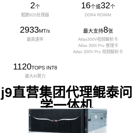
2
16
32
个
个或
个
鲲鹏920处理器
DDR4 RDIMM
2933
8
MT/s
最大支持
张
最高速率
Atlas300V视频解析卡
Atlas 300I Pro 推理卡
Atlas 300V Pro 视频解析卡
1120
TOPS INT8
最大AI算力
j9直营集团代理鲲泰问
学一体机