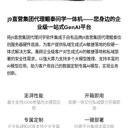
j9直营集团代理鲲泰问学一体机——您身边的企
业级一站式GenAI平台
将j9直营集团代理问学软件集成于自有品牌j9直营集团代理鲲泰信
创服务器硬件底座，为客户提供私域生成式AI敏捷落地的软硬一
体式解决方案。兼顾企业级客户对生成式AI的敏捷落地和私域部
署的安全性需求，以强大算力支持多个大模型推理、支持丰富的
AI模型应用，助力客户用自己的数据定制专属AI模型，实现业务
创新。
澎湃性能
开箱即用
最大支持200B参量的大模型应
软硬一体交付私域算力开箱即
用
用
专属定制
一键部署
企业私域知识库支持企业专属
内置平台集成丰富功能