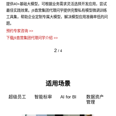
构多
提供40+基础大模型，可根据业务需求灵活选择开发应用，尝试
j
、芯
最佳实践效果。j9直营集团代理问学提供完整私有模型微调训练
非
工具集，帮助企业定制专属大模型，解决模型应用准确率低的问
障
题。
预约
预约专家咨询 >>
下载
下载j9直营集团代理问学介绍 >>
2
/
4
适用场景
超级员工
智能标审
AI for BI
数据资产
管理